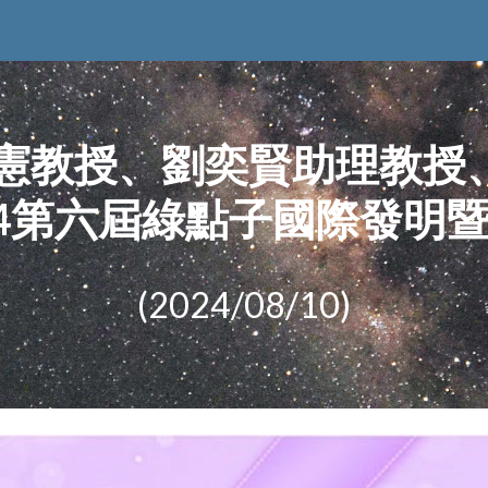
ip to main content
Skip to navigat
忠憲教授、劉奕賢助理教授
24第六屆綠點子國際發明
(2024/0
8
/
10
)