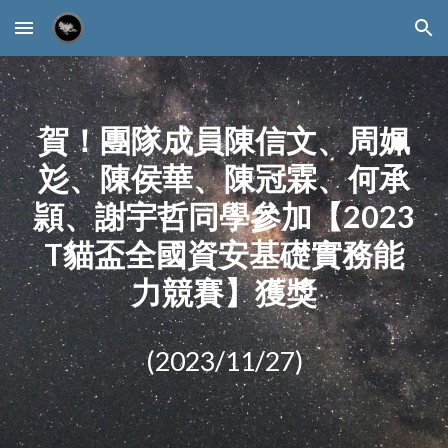
Skip to main content
Skip to navigation
賀！
團隊成員陳信文、周姵
彣、陳侯華、陳冠霖、何承
頴、謝宇哲同學參加【2023
T貓盃全國資安基礎實務能
力競賽】獲獎
(202
3
/
11
/27)