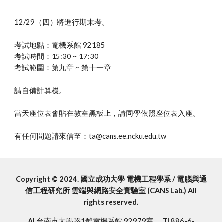
12/
29
（四）將進行
期末
考。
考試地點：電機系館 92185
考試時間：15:30 ~ 17:30
考試範圍：第
九
章 ~ 第
十一
章
請自備計算機。
當天座位表會貼在教室黑板上，請同學依照座位表入座。
有任何問題請來信至：ta@cans.ee.ncku.edu.tw
Copyright © 2024. 國立成功大學 電機工程學系 / 電腦與通
信工程研究所 雲端與網路安全實驗室 (CANS Lab.) All
rights reserved.
A|
台南市大學路1號電機系館 92979室。
T|
886-6-