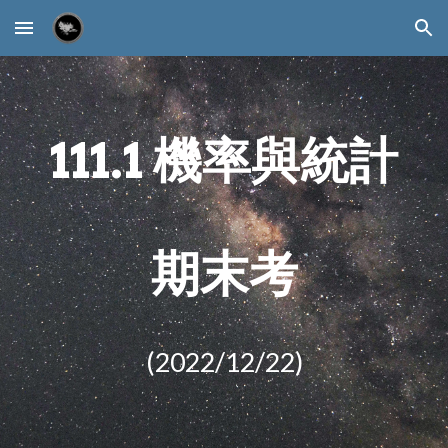
Skip to main content
Skip to navigation
111.1 機率與統計
期末
考
(2022/12/
22
)