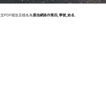
交PDF檔並且檔名為
通信網路作業四_學號_姓名
。